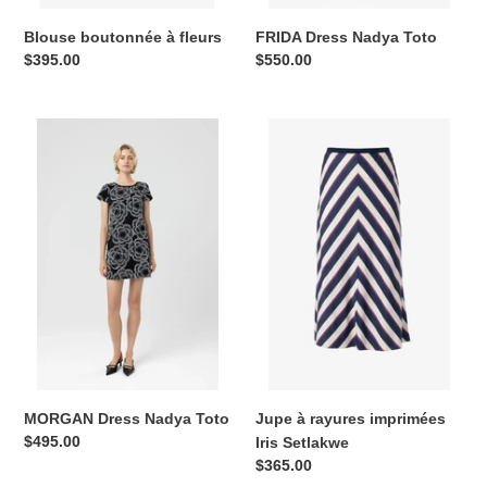
Blouse boutonnée à fleurs
FRIDA Dress Nadya Toto
Prix
$395.00
Prix
$550.00
normal
normal
MORGAN
Jupe
Dress
à
Nadya
rayures
Toto
imprimées
Iris
Setlakwe
MORGAN Dress Nadya Toto
Jupe à rayures imprimées
Prix
$495.00
Iris Setlakwe
normal
Prix
$365.00