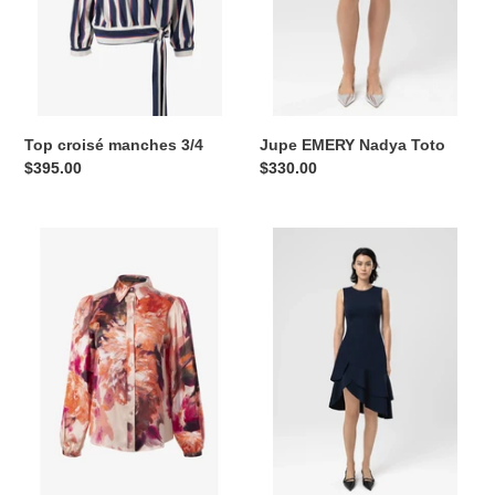
o
n
:
Top croisé manches 3/4
Jupe EMERY Nadya Toto
Prix
$395.00
Prix
$330.00
normal
normal
Blouse
FRIDA
boutonnée
Dress
à
Nadya
fleurs
Toto