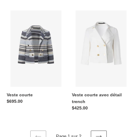
normal
Veste
Veste
courte
courte
avec
détail
trench
Veste courte
Veste courte avec détail
Prix
$695.00
trench
normal
Prix
$425.00
normal
Page 1 sur 2